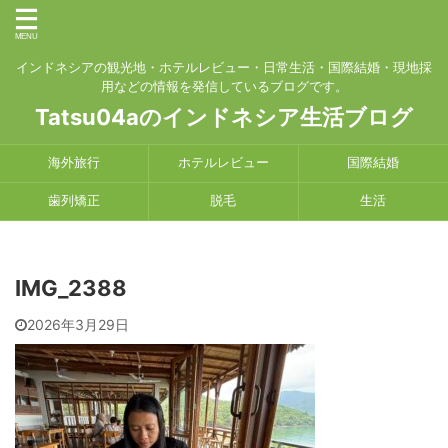
インドネシアの観光地・ホテルレビュー・日常生活・国際結婚・現地採
用などの情報を発信しているブログです。
Tatsu04aのインドネシア生活ブログ
海外旅行
ホテルレビュー
国際結婚
歯列矯正
脱毛
生活
IMG_2388
2026年3月29日