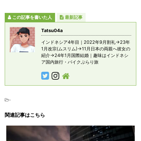
この記事を書いた人
最新記事
Tatsu04a
インドネシア4年目｜2022年9月割礼→23年
1月改宗(ムスリム)→11月日本の両親へ彼女の
紹介→24年1月国際結婚｜趣味はインドネシ
ア国内旅行・バイクぶらり旅
-
関連記事はこちら