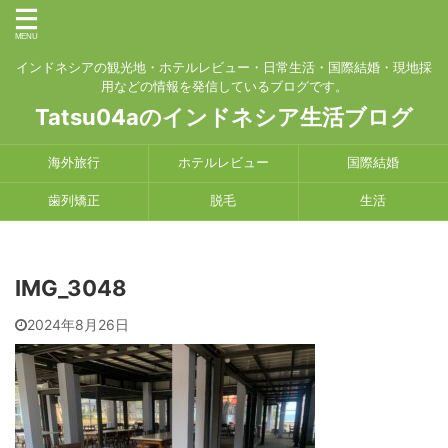
インドネシアの観光地・ホテルレビュー・日常生活・国際結婚・現地採
用などの情報を発信しているブログです。
Tatsu04aのインドネシア生活ブログ
海外旅行
ホテルレビュー
国際結婚
歯列矯正
脱毛
生活
IMG_3048
2024年8月26日