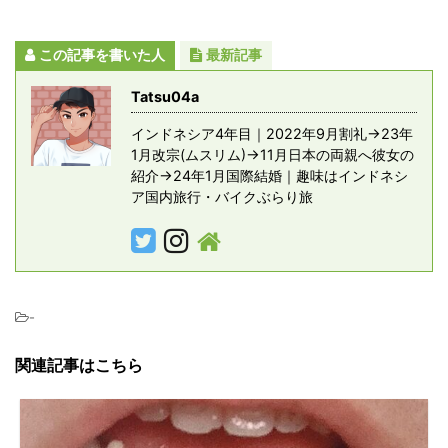
この記事を書いた人
最新記事
Tatsu04a
インドネシア4年目｜2022年9月割礼→23年
1月改宗(ムスリム)→11月日本の両親へ彼女の
紹介→24年1月国際結婚｜趣味はインドネシ
ア国内旅行・バイクぶらり旅
-
関連記事はこちら