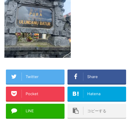
Twitter
Share
Pocket
Hatena
LINE
コピーする