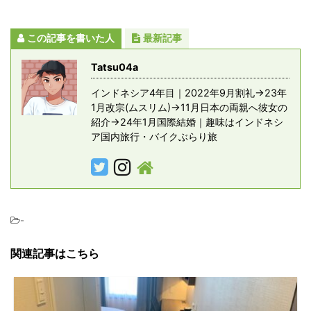
この記事を書いた人
最新記事
Tatsu04a
インドネシア4年目｜2022年9月割礼→23年
1月改宗(ムスリム)→11月日本の両親へ彼女の
紹介→24年1月国際結婚｜趣味はインドネシ
ア国内旅行・バイクぶらり旅
-
関連記事はこちら