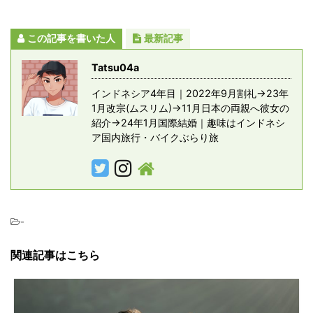
この記事を書いた人
最新記事
Tatsu04a
インドネシア4年目｜2022年9月割礼→23年
1月改宗(ムスリム)→11月日本の両親へ彼女の
紹介→24年1月国際結婚｜趣味はインドネシ
ア国内旅行・バイクぶらり旅
-
関連記事はこちら