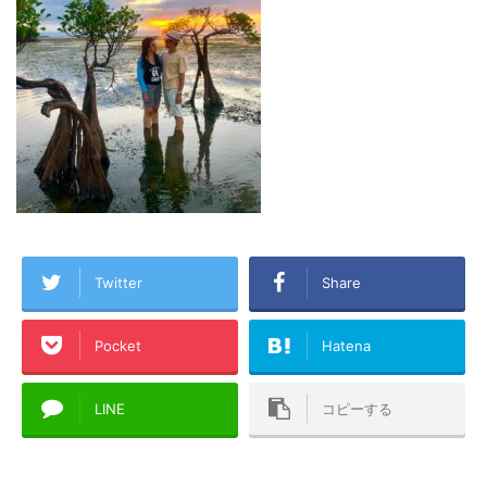
Twitter
Share
Pocket
Hatena
LINE
コピーする