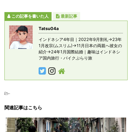
この記事を書いた人
最新記事
Tatsu04a
インドネシア4年目｜2022年9月割礼→23年
1月改宗(ムスリム)→11月日本の両親へ彼女の
紹介→24年1月国際結婚｜趣味はインドネシ
ア国内旅行・バイクぶらり旅
-
関連記事はこちら