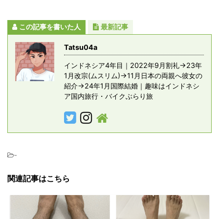
この記事を書いた人
最新記事
Tatsu04a
インドネシア4年目｜2022年9月割礼→23年
1月改宗(ムスリム)→11月日本の両親へ彼女の
紹介→24年1月国際結婚｜趣味はインドネシ
ア国内旅行・バイクぶらり旅
-
関連記事はこちら