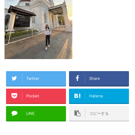
Twitter
Share
Pocket
Hatena
LINE
コピーする