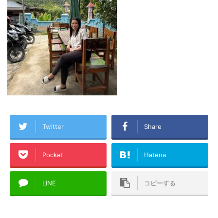
Twitter
Share
Pocket
Hatena
LINE
コピーする