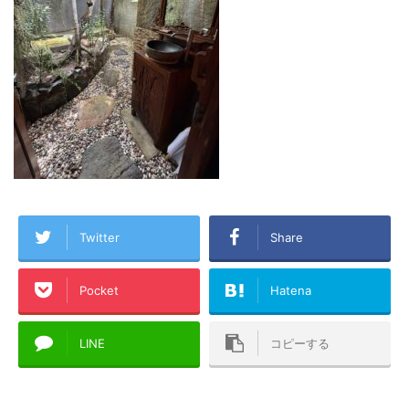
Twitter
Share
Pocket
Hatena
LINE
コピーする