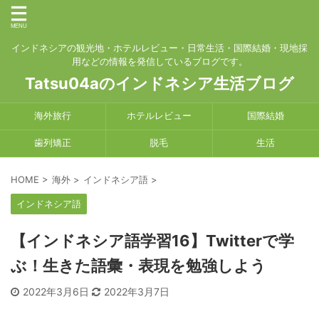
インドネシアの観光地・ホテルレビュー・日常生活・国際結婚・現地採
用などの情報を発信しているブログです。
Tatsu04aのインドネシア生活ブログ
海外旅行
ホテルレビュー
国際結婚
歯列矯正
脱毛
生活
HOME
>
海外
>
インドネシア語
>
インドネシア語
【インドネシア語学習16】Twitterで学
ぶ！生きた語彙・表現を勉強しよう
2022年3月6日
2022年3月7日