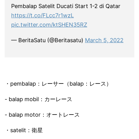
Pembalap Satelit Ducati Start 1-2 di Qatar
https://t.co/FLcc7r1wzL
pic.twitter.com/ktSHEN35RZ
— BeritaSatu (@Beritasatu)
March 5, 2022
・pembalap：レーサー（balap：レース）
- balap mobil：カーレース
- balap motor：オートレース
・satelit：衛星