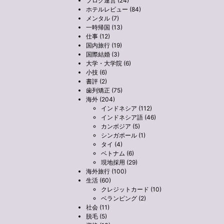
ブログ運営 (24)
ホテルレビュー (84)
メンタル (7)
一時帰国 (13)
仕事 (12)
国内旅行 (19)
国際結婚 (3)
大学・大学院 (6)
小技 (6)
書評 (2)
歯列矯正 (75)
海外 (204)
インドネシア (112)
インドネシア語 (46)
カンボジア (5)
シンガポール (1)
タイ (4)
ベトナム (6)
現地採用 (29)
海外旅行 (100)
生活 (60)
クレジットカード (10)
ベランピング (2)
社会 (11)
脱毛 (5)