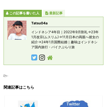
この記事を書いた人
最新記事
Tatsu04a
インドネシア4年目｜2022年9月割礼→23年
1月改宗(ムスリム)→11月日本の両親へ彼女の
紹介→24年1月国際結婚｜趣味はインドネシ
ア国内旅行・バイクぶらり旅
-
関連記事はこちら