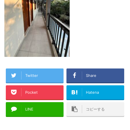
Twitter
Share
Pocket
Hatena
LINE
コピーする