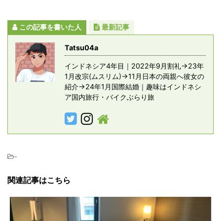
この記事を書いた人
最新記事
Tatsu04a
インドネシア4年目｜2022年9月割礼→23年
1月改宗(ムスリム)→11月日本の両親へ彼女の
紹介→24年1月国際結婚｜趣味はインドネシ
ア国内旅行・バイクぶらり旅
-
関連記事はこちら