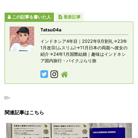
この記事を書いた人
最新記事
Tatsu04a
インドネシア4年目｜2022年9月割礼→23年
1月改宗(ムスリム)→11月日本の両親へ彼女の
紹介→24年1月国際結婚｜趣味はインドネシ
ア国内旅行・バイクぶらり旅
-
関連記事はこちら