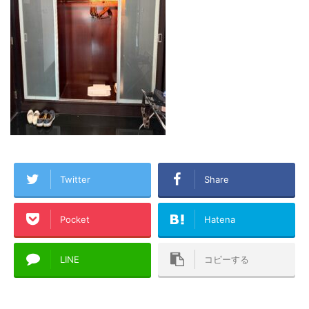
Twitter
Share
Pocket
Hatena
LINE
コピーする