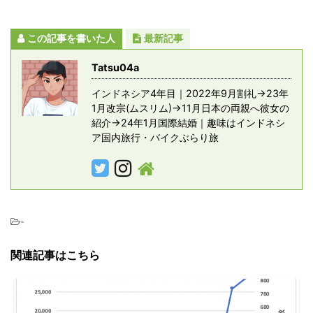
この記事を書いた人
最新記事
Tatsu04a
インドネシア4年目｜2022年9月割礼→23年
1月改宗(ムスリム)→11月日本の両親へ彼女の
紹介→24年1月国際結婚｜趣味はインドネシ
ア国内旅行・バイクぶらり旅
-
関連記事はこちら