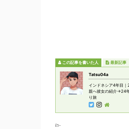
この記事を書いた人
最新記事
Tatsu04a
インドネシア4年目｜2
親へ彼女の紹介→24
り旅
-