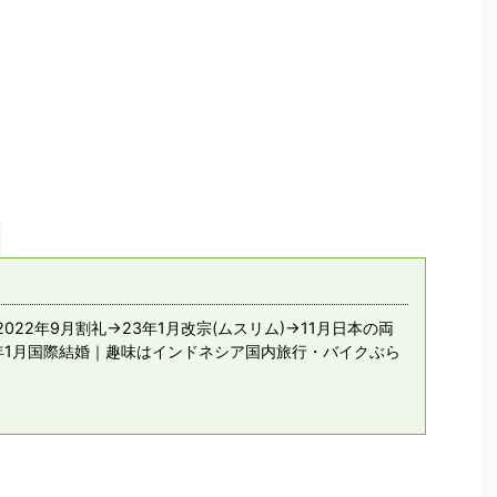
022年9月割礼→23年1月改宗(ムスリム)→11月日本の両
年1月国際結婚｜趣味はインドネシア国内旅行・バイクぶら