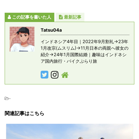
この記事を書いた人
最新記事
Tatsu04a
インドネシア4年目｜2022年9月割礼→23年
1月改宗(ムスリム)→11月日本の両親へ彼女の
紹介→24年1月国際結婚｜趣味はインドネシ
ア国内旅行・バイクぶらり旅
-
関連記事はこちら