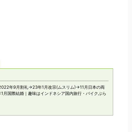
022年9月割礼→23年1月改宗(ムスリム)→11月日本の両
年1月国際結婚｜趣味はインドネシア国内旅行・バイクぶら