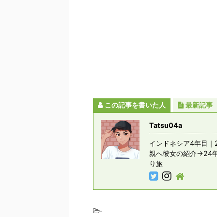
この記事を書いた人
最新記事
Tatsu04a
インドネシア4年目｜2
親へ彼女の紹介→24
り旅
-