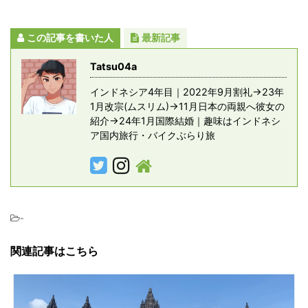
この記事を書いた人
最新記事
Tatsu04a
インドネシア4年目｜2022年9月割礼→23年
1月改宗(ムスリム)→11月日本の両親へ彼女の
紹介→24年1月国際結婚｜趣味はインドネシ
ア国内旅行・バイクぶらり旅
-
関連記事はこちら